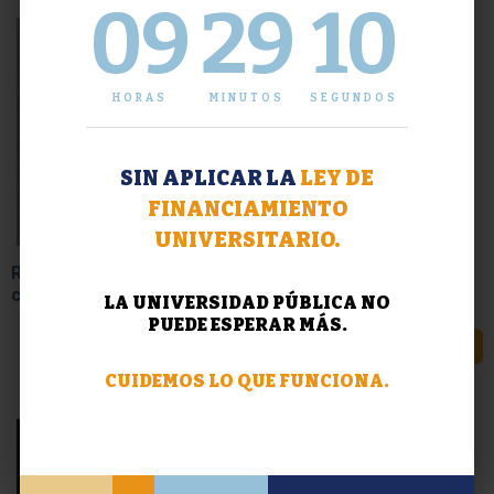
09
29
11
En referencia a presentaciones por el uso indebido de
medios digitales
HORAS
MINUTOS
SEGUNDOS
LEER MÁS
SIN APLICAR LA
LEY DE
FINANCIAMIENTO
UNIVERSITARIO.
LA UNIVERSIDAD PÚBLICA NO
PUEDE ESPERAR MÁS.
CUIDEMOS LO QUE FUNCIONA.
Readecuación del calendario académico