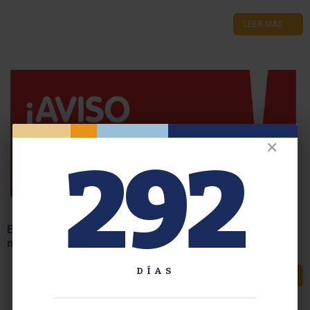
Olimpíadas Deportivas organizadas por el CECaP
✕
292
LEER MÁS
DÍAS