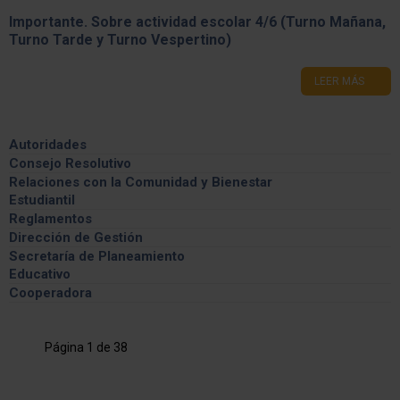
Importante. Sobre actividad escolar 4/6 (Turno Mañana,
Turno Tarde y Turno Vespertino)
LEER MÁS
Autoridades
Consejo Resolutivo
Información General
Relaciones con la Comunidad y Bienestar
Estudiantil
Integrantes
Feria de las carreras
Reglamentos
Comisiones