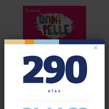
✕
290
DÍAS