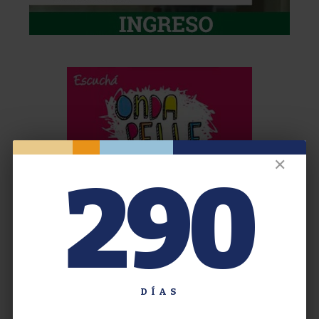
✕
290
DÍAS