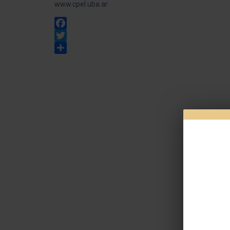
www.cpel.uba.ar
Facebook
Twitter
Share