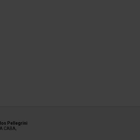
os Pellegrini
AA CABA,