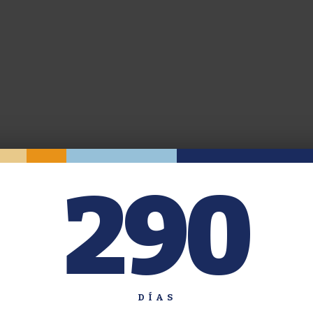
290
DÍAS