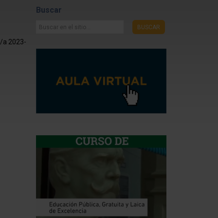
Buscar
Buscar
BUSCAR
en
r/a 2023-
el
sitio...