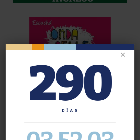
✕
290
DÍAS