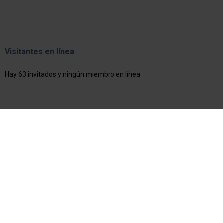
Visitantes en línea
Hay 63 invitados y ningún miembro en línea
Escuela Superior de Comercio Carlos
Pellegrini
Marcelo T. de Alvear 1851, C1122AAA CABA,
Argentina
Teléfonos de la escuela:
Click Aqui
Email:
comunicacioninstitucional@cpel.uba.ar