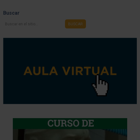
Share
Buscar
Buscar
BUSCAR
en
el
sitio...