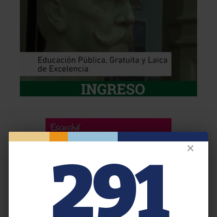
✕
291