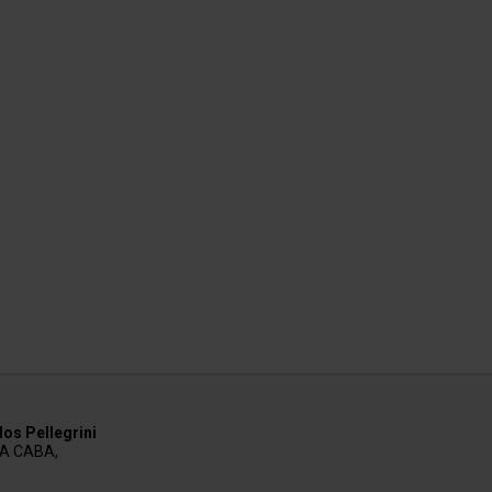
os Pellegrini
AA CABA,