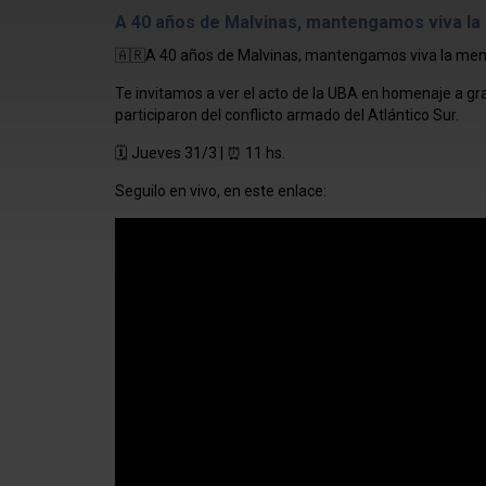
A 40 años de Malvinas, mantengamos viva l
🇦🇷A 40 años de Malvinas, mantengamos viva la me
Te invitamos a ver el acto de la UBA en homenaje a g
participaron del conflicto armado del Atlántico Sur.
🗓️ Jueves 31/3 | ⏰ 11 hs.
Seguilo en vivo, en este enlace: