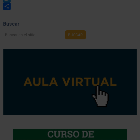
Twitter
Share
Buscar
Buscar
BUSCAR
en
el
sitio...