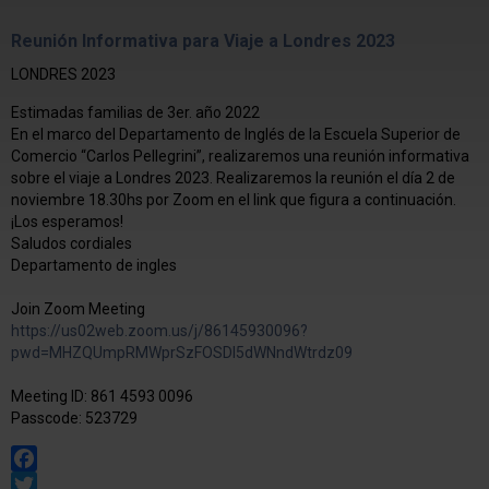
Reunión Informativa para Viaje a Londres 2023
LONDRES 2023
Estimadas familias de 3er. año 2022
En el marco del Departamento de Inglés de la Escuela Superior de
Comercio “Carlos Pellegrini”, realizaremos una reunión informativa
sobre el viaje a Londres 2023. Realizaremos la reunión el día 2 de
noviembre 18.30hs por Zoom en el link que figura a continuación.
¡Los esperamos!
Saludos cordiales
Departamento de ingles
Join Zoom Meeting
https://us02web.zoom.us/j/86145930096?
pwd=MHZQUmpRMWprSzFOSDl5dWNndWtrdz09
Meeting ID: 861 4593 0096
Passcode: 523729
Facebook