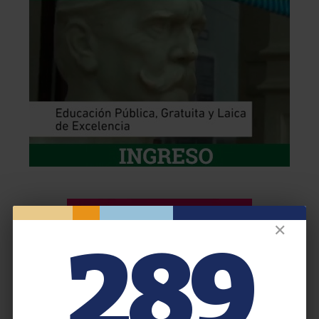
✕
289